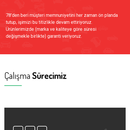
78’den beri müşteri memnuniyetini her zaman ön planda
tutup, işimizi bu titizlikle devam ettiriyoruz.
Ürünlerimizde (marka ve kaliteye göre süresi
değişmekle birlikte) garanti veriyoruz.
Çalışma
Sürecimiz